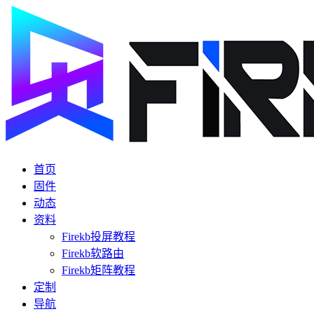
首页
固件
动态
资料
Firekb投屏教程
Firekb软路由
Firekb矩阵教程
定制
导航