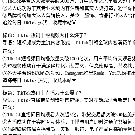
①TikTok平台达人数量突破5000万，其中头部达人年收入超
②达人成功源于其专业领域内容深耕和真实人设打造，粉丝黏
③品牌纷纷加大达人营销投入，美妆、服饰、食品行业达人合作
追踪每日 TikTok 热词，收藏本站🌟
————
标题：TikTok热词｜短视频为什么爆了？
导语：短视频成为主流内容形式，TikTok引领全球内容消费革命
正文：
①TikTok短视频日均播放量突破1000亿次，用户平均每天观
②短视频成功在于满足碎片化消费需求，信息密度高、节奏快、
③各大平台纷纷加码短视频，Instagram推出Reels，YouT
追踪每日 TikTok 热词，收藏本站🌟
————
标题：TikTok热词｜直播为什么爆了？
导语：TikTok直播带货创造销售奇迹，实时互动成消费新宠！
正文：
①TikTok直播间日均观看人次超5亿，带货交易额突破300亿
②直播成功在于实时互动体验，主播与用户即时沟通解答疑问
③品牌纷纷布局直播带货，美妆、服饰、电子产品直播销量翻