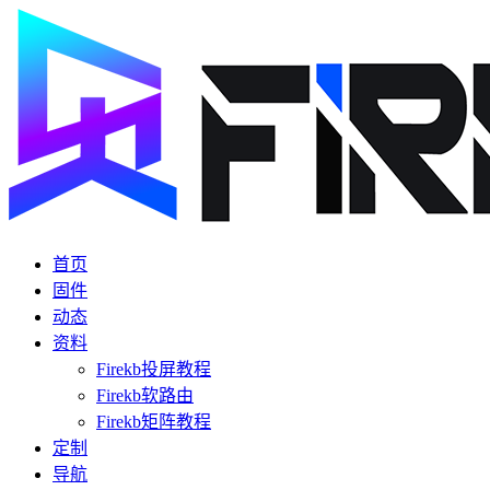
首页
固件
动态
资料
Firekb投屏教程
Firekb软路由
Firekb矩阵教程
定制
导航