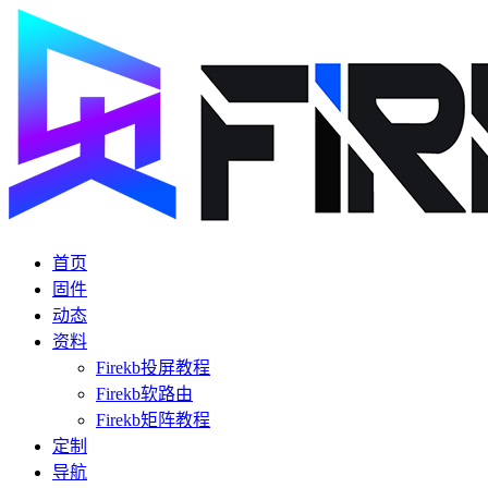
首页
固件
动态
资料
Firekb投屏教程
Firekb软路由
Firekb矩阵教程
定制
导航