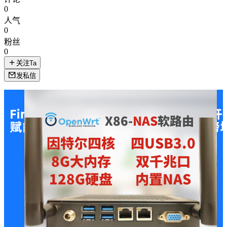
0
人气
0
粉丝
0
关注Ta
发私信