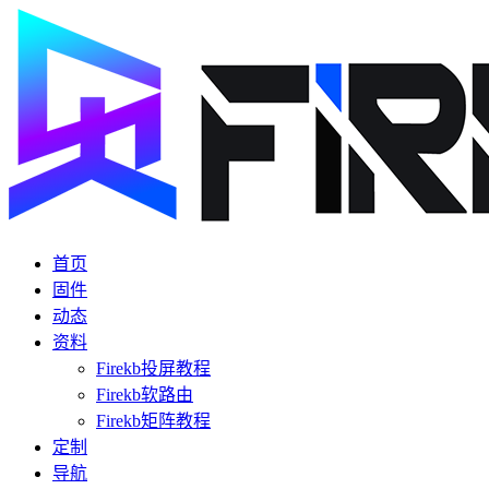
首页
固件
动态
资料
Firekb投屏教程
Firekb软路由
Firekb矩阵教程
定制
导航