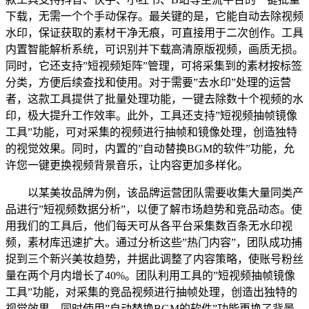
下载，无需一个个手动保存。最关键的是，它能自动去除视频
水印，保证获取的素材干净无痕，可直接用于二次创作。工具
内置智能解析系统，可识别并下载高清原版视频，画质无损。
同时，它还支持”短视频矩阵”管理，可将采集到的素材按标签
分类，方便后续查找和使用。对于需要”去水印”处理的运营
者，这款工具提供了批量处理功能，一键去除数十个视频的水
印，极大提升工作效率。此外，工具还支持”短视频抽帧镜像
工具”功能，可对采集的视频进行抽帧和镜像处理，创造独特
的视觉效果。同时，内置的”自动替换BGM的软件”功能，允
许您一键更换视频背景音乐，让内容更加多样化。
以某美妆品牌为例，该品牌运营团队需要收集大量同类产
品进行”短视频数据分析”，以便了解市场趋势和竞品动态。使
用我们的工具后，他们每天可从各平台采集数百条无水印视
频，素材库迅速扩大。通过分析这些”热门内容”，团队成功捕
捉到三个新兴美妆趋势，并据此调整了内容策略，使账号粉丝
量在两个月内增长了40%。团队利用工具的”短视频抽帧镜像
工具”功能，对采集的竞品视频进行抽帧处理，创造出独特的
视觉效果，同时使用”自动替换BGM的软件”功能更换了背景