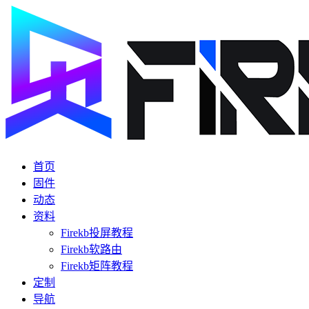
首页
固件
动态
资料
Firekb投屏教程
Firekb软路由
Firekb矩阵教程
定制
导航