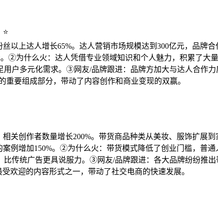
！⭐
百万粉丝以上达人增长65%。达人营销市场规模达到300亿元，品
20万元。②为什么火：达人凭借专业领域知识和个人魅力，积累了
足用户多元化需求。③网友/品牌跟进：品牌方加大与达人合作力
生态的重要组成部分，带动了内容创作和商业变现的双赢。
亿次，相关创作者数量增长200%。带货商品种类从美妆、服饰扩
万的案例增加150%。②为什么火：带货模式降低了创业门槛，普通
，比传统广告更具说服力。③网友/品牌跟进：各大品牌纷纷推出
k上最受欢迎的内容形式之一，带动了社交电商的快速发展。