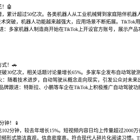
！🤖
激增，累计超过50亿次。各类机器人从工业机械臂到家庭陪伴机
I技术突破，机器人功能越来越强大，应用场景不断拓展。TikT
：多家机器人制造商开始在TikTok上开设官方账号，展示产品
式！🚗
量突破30亿次，相关话题讨论量增长65%。多家车企发布自动驾
火：随着技术进步，自动驾驶从概念走向现实，引发公众对未来出行
牌跟进：特斯拉、小鹏等车企在TikTok上积极推广自动驾驶
分钟！📱
达102分钟，较去年增长15%。短视频内容日均上传量超过20
短视频形式简洁直观，信息密度高，符合现代人碎片化阅读习惯。T