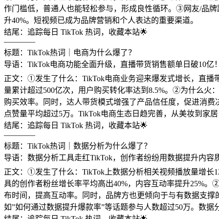
作门槛低，普通人也能轻松参与，形成良性循环。③网友/品牌跟
升40%。短视频已成为品牌营销和个人表达的重要渠道。
结尾：追踪每日 TikTok 热词，收藏本站🌟
————
标题：TikTok热词｜电商为什么爆了？
导语：TikTok电商功能全面升级，直播带货销售额单日破10亿！
正文：①发生了什么：TikTok电商业务迎来爆发式增长，直播
量累计超过500亿次，用户购买转化率达到8.5%。②为什么
购买效率。同时，达人带货模式增强了产品信任度，促进消费决策
点赞量平均超过5万。TikTok电商生态日趋完善，从美妆到
结尾：追踪每日 TikTok 热词，收藏本站🌟
————
标题：TikTok热词｜数据分析为什么爆了？
导语：数据分析工具走红TikTok，创作者纷纷用数据提升内容质
正文：①发生了什么：TikTok上数据分析相关视频播放量增长
具的创作者粉丝增长率平均高出40%，内容互动率提升25%。
布时间，提高互动率。同时，品牌方也更倾向于与有数据支撑的
如”如何通过数据提升爆款率”等话题参与人数超过50万。数据分
结尾：追踪每日 TikTok 热词，收藏本站🌟