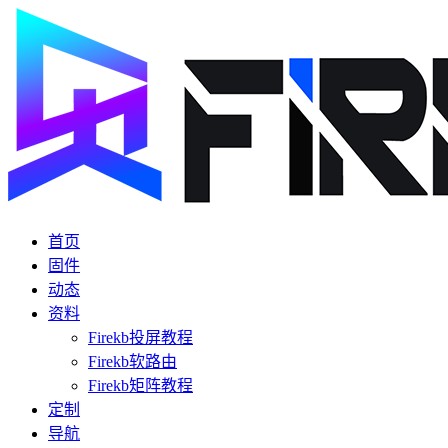
首页
固件
动态
资料
Firekb投屏教程
Firekb软路由
Firekb矩阵教程
定制
导航