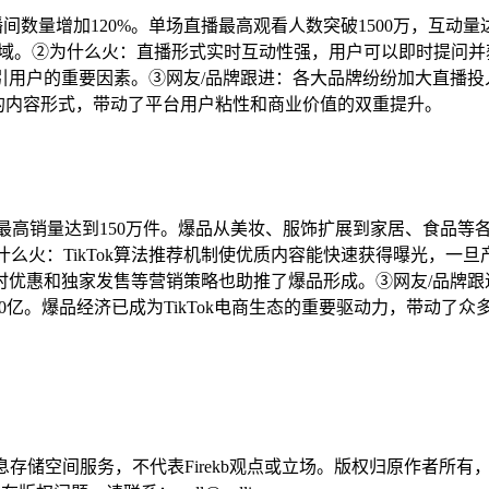
播间数量增加120%。单场直播最高观看人数突破1500万，互动
领域。②为什么火：直播形式实时互动性强，用户可以即时提问
引用户的重要因素。③网友/品牌跟进：各大品牌纷纷加大直播投
活力的内容形式，带动了平台用户粘性和商业价值的双重提升。
产品最高销量达到150万件。爆品从美妆、服饰扩展到家居、食品
为什么火：TikTok算法推荐机制使优质内容能快速获得曝光，
时优惠和独家发售等营销策略也助推了爆品形成。③网友/品牌跟
0亿。爆品经济已成为TikTok电商生态的重要驱动力，带动了众
供信息存储空间服务，不代表Firekb观点或立场。版权归原作者