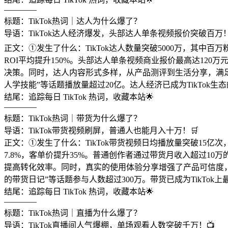
————
标题：TikTok热词｜达人为什么爆了？
导语：TikTok达人经济爆发，头部达人单条视频报价突破百万
正文：①发生了什么：TikTok达人数量突破5000万，其中
ROI平均提升150%。头部达人单条视频商业报价最高达1
决策。同时，达人内容形式多样，从产品测评到生活分享，满
人学技能”等话题播放量超过20亿。达人经济已成为TikTok
结尾：追踪每日 TikTok 热词，收藏本站🌟
————
标题：TikTok热词｜带货为什么爆了？
导语：TikTok带货视频刷屏，普通人也能月入十万！🛒
正文：①发生了什么：TikTok带货视频日均播放量突破15
7.8%，客单价提升35%。普通创作者通过带货月收入超过10
提高转化效率。同时，真实的使用体验分享增强了产品可信度
的带货日记”等话题参与人数超过300万。带货已成为TikTo
结尾：追踪每日 TikTok 热词，收藏本站🌟
————
标题：TikTok热词｜直播为什么爆了？
导语：TikTok直播间人气爆棚，单场观看人数突破千万！📺