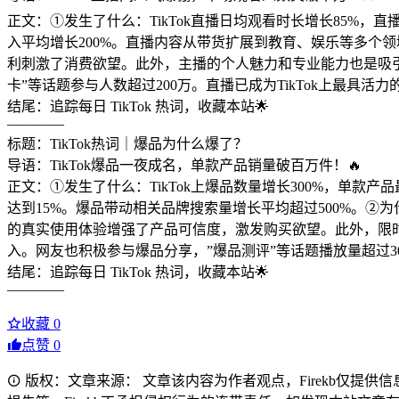
正文：①发生了什么：TikTok直播日均观看时长增长85%，直
入平均增长200%。直播内容从带货扩展到教育、娱乐等多个
利刺激了消费欲望。此外，主播的个人魅力和专业能力也是吸
卡”等话题参与人数超过200万。直播已成为TikTok上最具
结尾：追踪每日 TikTok 热词，收藏本站🌟
————
标题：TikTok热词｜爆品为什么爆了？
导语：TikTok爆品一夜成名，单款产品销量破百万件！🔥
正文：①发生了什么：TikTok上爆品数量增长300%，单款
达到15%。爆品带动相关品牌搜索量增长平均超过500%。②
的真实使用体验增强了产品可信度，激发购买欲望。此外，限
入。网友也积极参与爆品分享，”爆品测评”等话题播放量超过3
结尾：追踪每日 TikTok 热词，收藏本站🌟
————
收藏
0
点赞
0
版权：文章来源： 文章该内容为作者观点，Firekb仅提