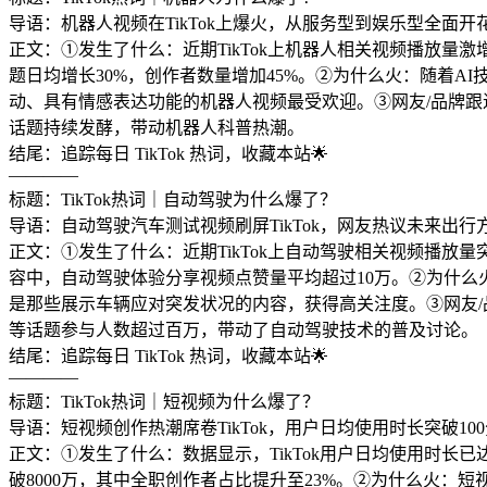
导语：机器人视频在TikTok上爆火，从服务型到娱乐型全面开花
正文：①发生了什么：近期TikTok上机器人相关视频播放量
题日均增长30%，创作者数量增加45%。②为什么火：随着A
动、具有情感表达功能的机器人视频最受欢迎。③网友/品牌跟进
话题持续发酵，带动机器人科普热潮。
结尾：追踪每日 TikTok 热词，收藏本站🌟
————
标题：TikTok热词｜自动驾驶为什么爆了？
导语：自动驾驶汽车测试视频刷屏TikTok，网友热议未来出行方
正文：①发生了什么：近期TikTok上自动驾驶相关视频播放
容中，自动驾驶体验分享视频点赞量平均超过10万。②为什么
是那些展示车辆应对突发状况的内容，获得高关注度。③网友/品
等话题参与人数超过百万，带动了自动驾驶技术的普及讨论。
结尾：追踪每日 TikTok 热词，收藏本站🌟
————
标题：TikTok热词｜短视频为什么爆了？
导语：短视频创作热潮席卷TikTok，用户日均使用时长突破100
正文：①发生了什么：数据显示，TikTok用户日均使用时长已
破8000万，其中全职创作者占比提升至23%。②为什么火：