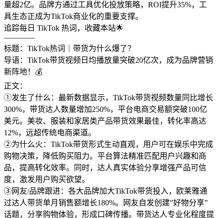
量超2亿。品牌方通过工具优化投放策略，ROI提升35%，工
具生态正成为TikTok商业化的重要支撑。
追踪每日 TikTok 热词，收藏本站🌟
————
标题：TikTok热词｜带货为什么爆了？
导语：TikTok带货视频日均播放量突破20亿次，成为品牌营销
新阵地！💰
正文：
①发生了什么：最新数据显示，TikTok带货视频数量同比增长
300%，带货达人数量增加250%，平台电商交易额突破100亿
美元。美妆、服装和家居类产品带货效果最佳，转化率高达
12%，远超传统电商渠道。
②为什么火：TikTok带货形式生动直观，用户可在娱乐中完成
购物决策，降低购买阻力。平台算法精准匹配用户兴趣和商
品，提高转化效率。同时，达人真实体验分享增强产品可信
度，激发用户购买欲望。
③网友/品牌跟进：各大品牌加大TikTok带货投入，欧莱雅通
过达人带货单月销售额增长180%。网友自发创建”好物分享”
话题，分享购物体验，形成口碑传播。带货达人专业化程度提