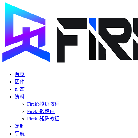
首页
固件
动态
资料
Firekb投屏教程
Firekb软路由
Firekb矩阵教程
定制
导航