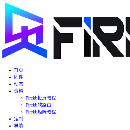
首页
固件
动态
资料
Firekb投屏教程
Firekb软路由
Firekb矩阵教程
定制
导航