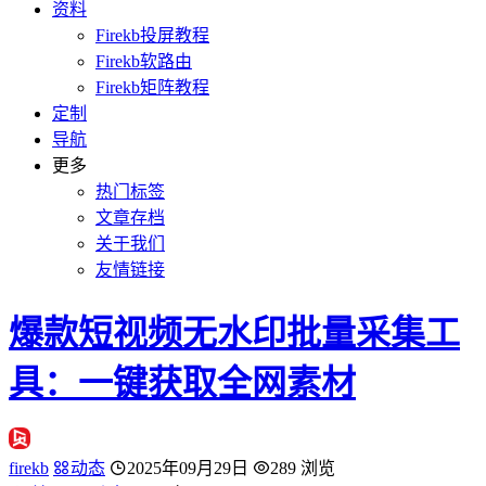
资料
Firekb投屏教程
Firekb软路由
Firekb矩阵教程
定制
导航
更多
热门标签
文章存档
关于我们
友情链接
爆款短视频无水印批量采集工
具：一键获取全网素材
firekb
动态
2025年09月29日
289 浏览