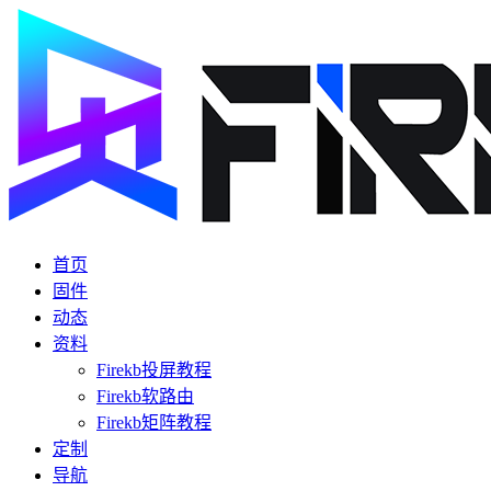
首页
固件
动态
资料
Firekb投屏教程
Firekb软路由
Firekb矩阵教程
定制
导航