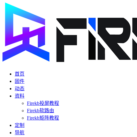
首页
固件
动态
资料
Firekb投屏教程
Firekb软路由
Firekb矩阵教程
定制
导航