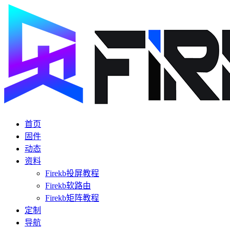
首页
固件
动态
资料
Firekb投屏教程
Firekb软路由
Firekb矩阵教程
定制
导航