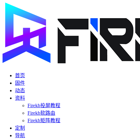
首页
固件
动态
资料
Firekb投屏教程
Firekb软路由
Firekb矩阵教程
定制
导航