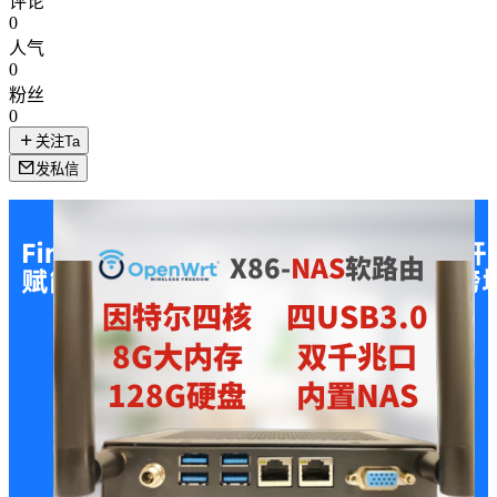
评论
0
人气
0
粉丝
0
关注Ta
发私信