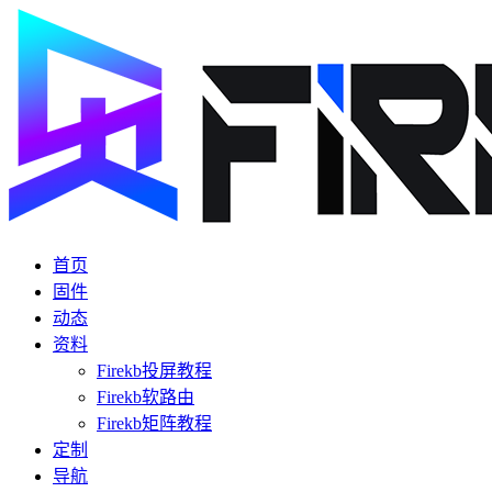
首页
固件
动态
资料
Firekb投屏教程
Firekb软路由
Firekb矩阵教程
定制
导航