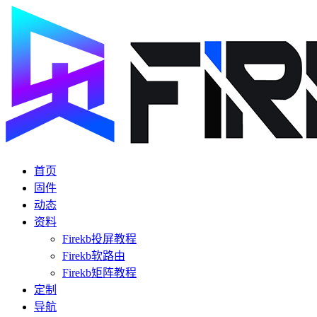
首页
固件
动态
资料
Firekb投屏教程
Firekb软路由
Firekb矩阵教程
定制
导航