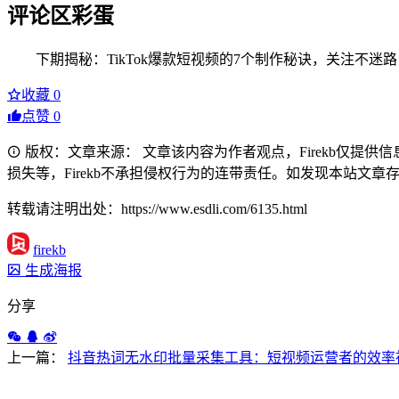
评论区彩蛋
下期揭秘：TikTok爆款短视频的7个制作秘诀，关注不迷路
收藏
0
点赞
0
版权：文章来源： 文章该内容为作者观点，Firekb仅提
损失等，Firekb不承担侵权行为的连带责任。如发现本站文章存在版权
转载请注明出处：https://www.esdli.com/6135.html
firekb
生成海报
分享
上一篇：
抖音热词无水印批量采集工具：短视频运营者的效率