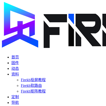
首页
固件
动态
资料
Firekb投屏教程
Firekb软路由
Firekb矩阵教程
定制
导航