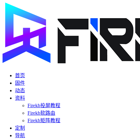
首页
固件
动态
资料
Firekb投屏教程
Firekb软路由
Firekb矩阵教程
定制
导航