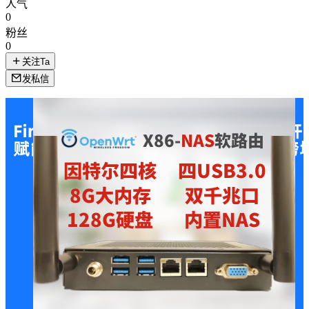
人气
0
粉丝
0
关注Ta
发私信