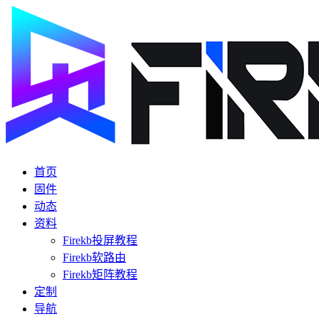
首页
固件
动态
资料
Firekb投屏教程
Firekb软路由
Firekb矩阵教程
定制
导航