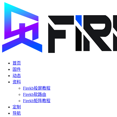
首页
固件
动态
资料
Firekb投屏教程
Firekb软路由
Firekb矩阵教程
定制
导航