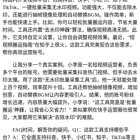
TikTok，一键批量采集无水印视频。功能强大，不仅能去除水
印，还能进行抽帧镜像处理和自动替换BGM。操作简单，新
手也能快速上手。比如，你可以轻松批量搬运内容，节省大量
时间。工具还内置“去水印神器”算法，确保视频高清无损。此
外，它支持自定义设置，让你自由调整视频效果。最近，“短
视频搬运指南”在知乎上很火，这款工具完美契合这些需求，
帮你高效运营账号。
让我分享一个真实案例。小李是一名短视频运营者，负责
多个平台的账号。他需要批量采集抖音热门视频，但手动去水
印太慢。用了这款“无水印批量采集工具”后，他一天就能处理
上百个视频，效率提升十倍。工具还帮他抽帧镜像视频，增加
创意，自动替换BGM让内容更吸引人。结果，他的账号粉丝
增长迅速，内容质量大幅提升。小李说：“这工具简直是‘批量
搬运’神器，让我省心又省力！” 类似案例在快手运营圈也很常
见，大家都用它来解决“去除水印”的难题。
FAQ时间，解答你的疑问。Q1：这款工具支持哪些平
台？A：它全面支持抖音、快手、小红书、知乎、TikTok等主