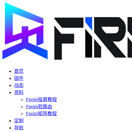
首页
固件
动态
资料
Firekb投屏教程
Firekb软路由
Firekb矩阵教程
定制
导航