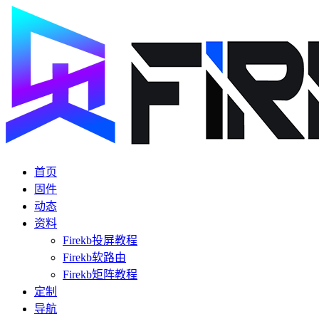
首页
固件
动态
资料
Firekb投屏教程
Firekb软路由
Firekb矩阵教程
定制
导航