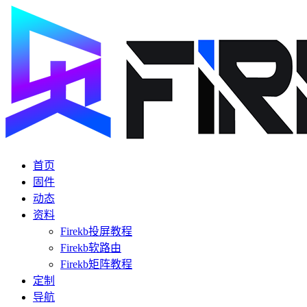
首页
固件
动态
资料
Firekb投屏教程
Firekb软路由
Firekb矩阵教程
定制
导航