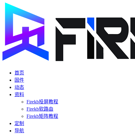
首页
固件
动态
资料
Firekb投屏教程
Firekb软路由
Firekb矩阵教程
定制
导航