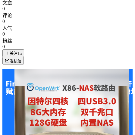
文章
0
评论
0
人气
0
粉丝
0
关注Ta
发私信