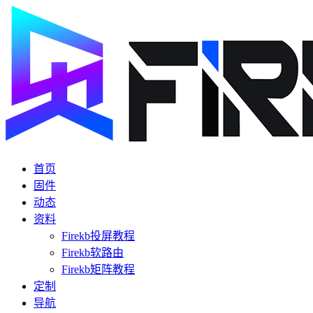
首页
固件
动态
资料
Firekb投屏教程
Firekb软路由
Firekb矩阵教程
定制
导航