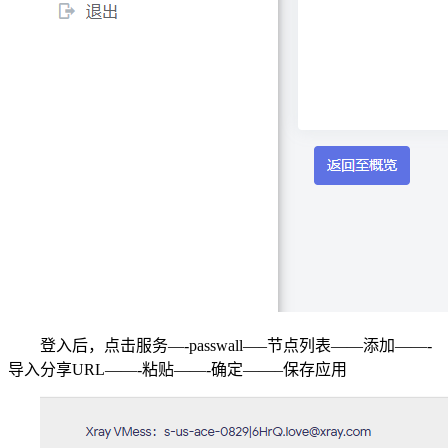
登入后，点击服务—-passwall—–节点列表——添加——-
导入分享URL——-粘贴——-确定——–保存应用