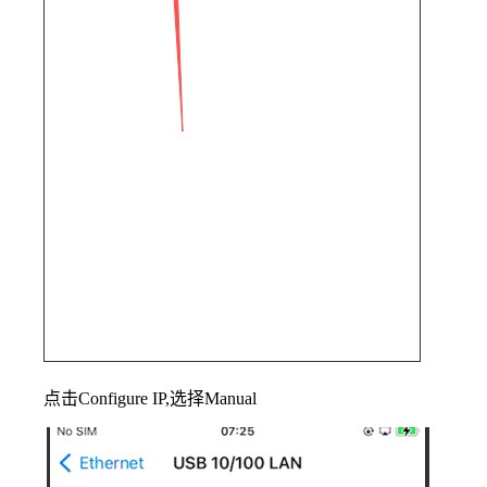
点击Configure IP,选择Manual