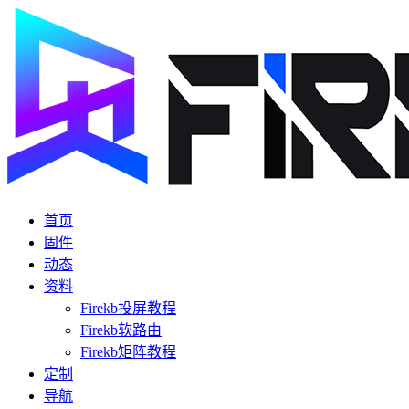
首页
固件
动态
资料
Firekb投屏教程
Firekb软路由
Firekb矩阵教程
定制
导航