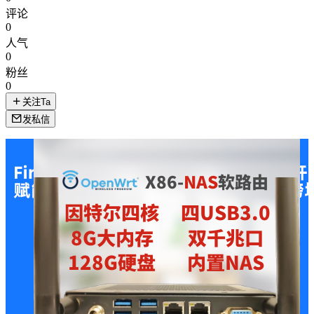
评论
0
人气
0
粉丝
0
关注Ta
发私信