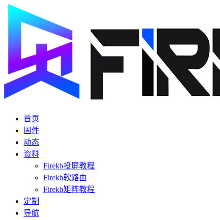
首页
固件
动态
资料
Firekb投屏教程
Firekb软路由
Firekb矩阵教程
定制
导航