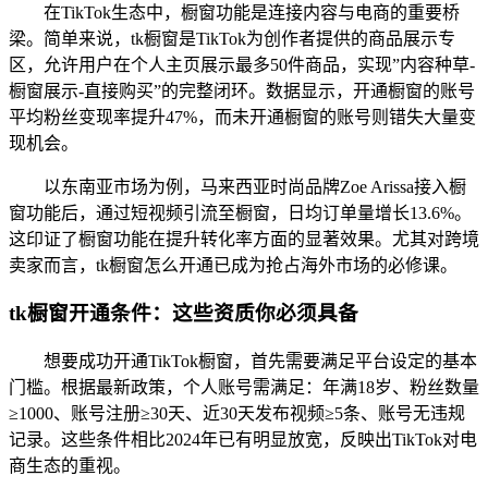
在TikTok生态中，橱窗功能是连接内容与电商的重要桥
梁。简单来说，tk橱窗是TikTok为创作者提供的商品展示专
区，允许用户在个人主页展示最多50件商品，实现”内容种草-
橱窗展示-直接购买”的完整闭环。数据显示，开通橱窗的账号
平均粉丝变现率提升47%，而未开通橱窗的账号则错失大量变
现机会。
以东南亚市场为例，马来西亚时尚品牌Zoe Arissa接入橱
窗功能后，通过短视频引流至橱窗，日均订单量增长13.6%。
这印证了橱窗功能在提升转化率方面的显著效果。尤其对跨境
卖家而言，tk橱窗怎么开通已成为抢占海外市场的必修课。
tk橱窗开通条件：这些资质你必须具备
想要成功开通TikTok橱窗，首先需要满足平台设定的基本
门槛。根据最新政策，个人账号需满足：年满18岁、粉丝数量
≥1000、账号注册≥30天、近30天发布视频≥5条、账号无违规
记录。这些条件相比2024年已有明显放宽，反映出TikTok对电
商生态的重视。