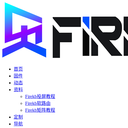
首页
固件
动态
资料
Firekb投屏教程
Firekb软路由
Firekb矩阵教程
定制
导航