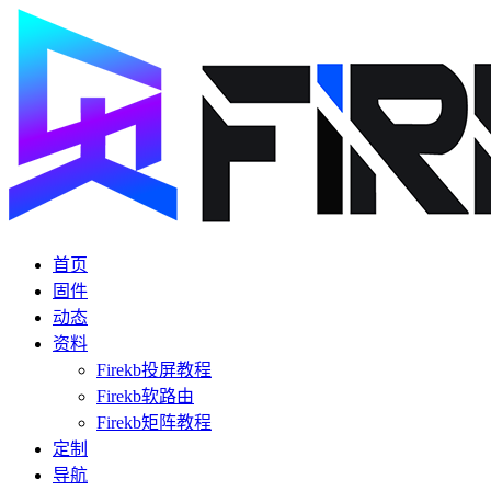
首页
固件
动态
资料
Firekb投屏教程
Firekb软路由
Firekb矩阵教程
定制
导航