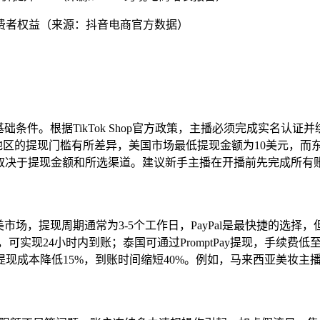
消费者权益（来源：抖音电商官方数据）
础条件。根据TikTok Shop官方政策，主播必须完成实名认证
地区的提现门槛有所差异，美国市场最低提现金额为10美元，而东
率取决于提现金额和所选渠道。建议新手主播在开播前先完成所有
美市场，提现周期通常为3-5个工作日，PayPal是最快捷的
实现24小时内到账；泰国可通过PromptPay提现，手续费低至
本降低15%，到账时间缩短40%。例如，马来西亚美妆主播Zoe