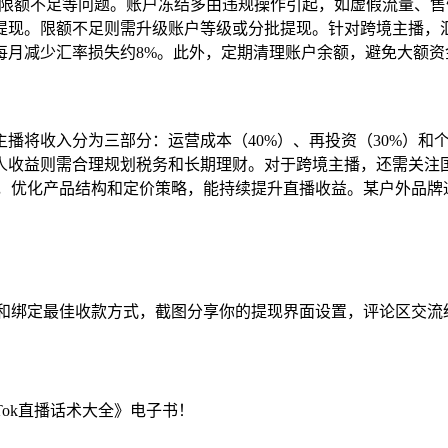
限额不足等问题。账户冻结多由违规操作引起，如虚假流量、售假等
现。限额不足则需升级账户等级或分批提现。针对跨境主播，汇率
每月减少汇率损失约8%。此外，定期清理账户余额，避免大额资
播将收入分为三部分：运营成本（40%）、再投资（30%）和
收益则需合理规划税务和长期理财。对于跨境主播，还需关注国际
售数据，优化产品结构和定价策略，能持续提升直播收益。某户外品
名认证和绑定最佳收款方式，截图分享你的提现界面设置，评论区交流
kTok直播话术大全》电子书！