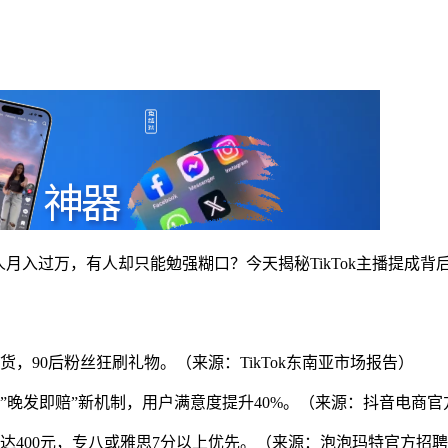
有人月入过万，有人却只能勉强糊口？今天揭秘TikTok主播提成
夜带货，90后粉丝狂刷礼物。（来源：TikTok东南亚市场报告）
退”和”晚发即赔”新机制，用户满意度提升40%。（来源：抖音电商
，时薪高达400元，专八或雅思7分以上优先。（来源：泡泡玛特官方招