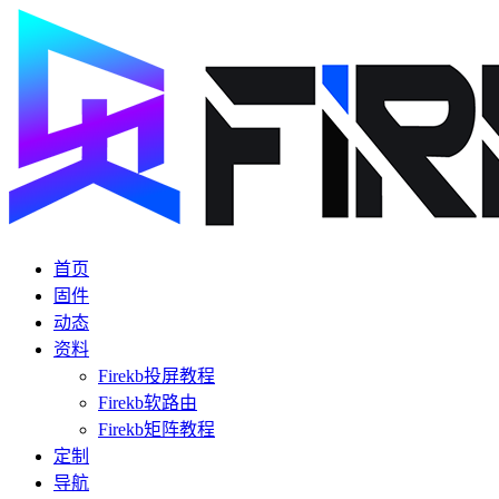
首页
固件
动态
资料
Firekb投屏教程
Firekb软路由
Firekb矩阵教程
定制
导航