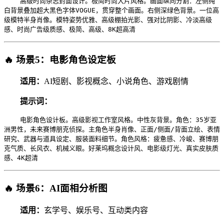
高级时尚杂志封面设计。极简时尚大片风格。画面纵向分割：左侧纯
白背景叠加超大黑色字体VOGUE，贯穿整个画面。右侧深绿色背景。一位高
级模特半身肖像。模特姿势优雅、高级棚拍光影、强对比阴影、冷淡高级
感、时尚广告级质感、极简、高级、8K超高清
🔥 场景5：电影角色设定板
适用：
AI短剧、影视概念、小说角色、游戏剧情
提示词：
电影角色设计板。高级影视工作室风格。中性灰背景。角色：35岁亚
洲男性，未来赛博朋克侦探。主角色半身肖像、正面/侧面/背面立绘、表情
研究、武器与道具设定、服装面料细节。角色风格：疲惫感、冷峻、赛博朋
克气质、长风衣、机械义眼。好莱坞概念设计风、电影级灯光、真实皮肤质
感、4K超清
🔥 场景6：AI面相分析图
适用：
玄学号、娱乐号、互动类内容