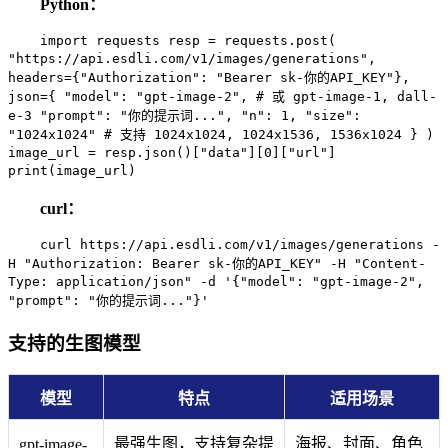
Python：
import requests resp = requests.post(
"https://api.esdli.com/v1/images/generations",
headers={"Authorization": "Bearer sk-你的API_KEY"},
json={ "model": "gpt-image-2", # 或 gpt-image-1, dall-
e-3 "prompt": "你的提示词...", "n": 1, "size":
"1024x1024" # 支持 1024x1024, 1024x1536, 1536x1024 } )
image_url = resp.json()["data"][0]["url"]
print(image_url)
curl：
curl https://api.esdli.com/v1/images/generations -
H "Authorization: Bearer sk-你的API_KEY" -H "Content-
Type: application/json" -d '{"model": "gpt-image-2",
"prompt": "你的提示词..."}'
支持的生图模型
模型
特点
适用场景
最强生图，支持复杂提
海报、封面、角色
gpt-image-