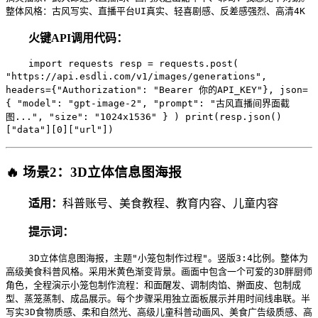
整体风格：古风写实、直播平台UI真实、轻喜剧感、反差感强烈、高清4K
火键API调用代码：
import requests resp = requests.post(
"https://api.esdli.com/v1/images/generations",
headers={"Authorization": "Bearer 你的API_KEY"}, json=
{ "model": "gpt-image-2", "prompt": "古风直播间界面截
图...", "size": "1024x1536" } ) print(resp.json()
["data"][0]["url"])
🔥 场景2：3D立体信息图海报
适用：
科普账号、美食教程、教育内容、儿童内容
提示词：
3D立体信息图海报，主题"小笼包制作过程"。竖版3:4比例。整体为
高级美食科普风格。采用米黄色渐变背景。画面中包含一个可爱的3D胖厨师
角色，全程演示小笼包制作流程：和面醒发、调制肉馅、擀面皮、包制成
型、蒸笼蒸制、成品展示。每个步骤采用独立面板展示并用时间线串联。半
写实3D食物质感、柔和自然光、高级儿童科普动画风、美食广告级质感、高