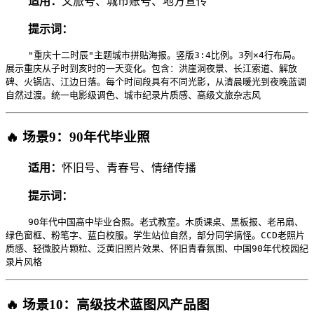
适用：
文旅号、城市账号、地方宣传
提示词：
"重庆十二时辰"主题城市拼贴海报。竖版3:4比例。3列×4行布局。
展示重庆从子时到亥时的一天变化。包含：洪崖洞夜景、长江索道、解放
碑、火锅店、江边日落。每个时间段具有不同光影，从清晨暖光到夜晚蓝调
自然过渡。统一电影级调色、城市纪录片质感、高级文旅杂志风
🔥 场景9：90年代毕业照
适用：
怀旧号、青春号、情绪传播
提示词：
90年代中国高中毕业合照。老式教室。木质课桌、黑板报、老吊扇、
绿色窗框、粉笔字、蓝白校服。学生站位自然，部分同学搞怪。CCD老照片
质感、轻微胶片颗粒、泛黄旧照片效果、怀旧青春氛围、中国90年代校园纪
录片风格
🔥 场景10：高级技术蓝图风产品图