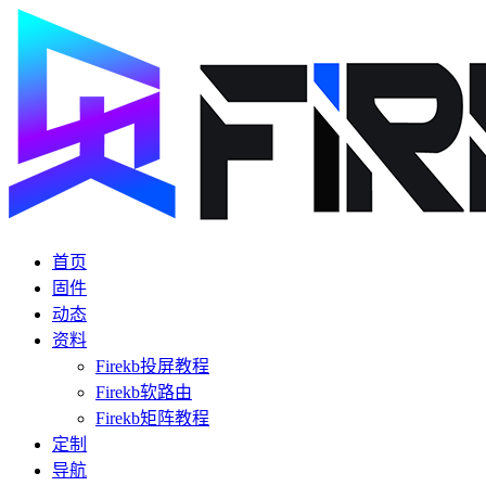
首页
固件
动态
资料
Firekb投屏教程
Firekb软路由
Firekb矩阵教程
定制
导航