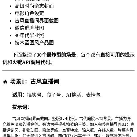
高级时尚杂志封面
电影角色设定
古风直播间界面截图
微信群聊截图
90年代毕业照
技术蓝图风产品图
下面整理了
30个最炸裂的场景
，每个都有
直接可用的提示
词
和
火键API调用代码
。
🔥 场景1：古风直播间
适用：
搞笑号、段子号、AI整活、表情包
提示词：
古风直播间界面截图。竖版3:4比例。古代庭院木窗背景。主播为身
穿粉色汉服的潘金莲。旁边为手提礼物篮的王婆。加入完整直播界面UI：弹
幕评论区、礼物动画、粉丝等级、点赞特效、输入框、在线人数。弹幕内容
搞笑抽象：武大郎进入直播间、西门庆送出嘉年华、郓哥：我感觉不对劲。