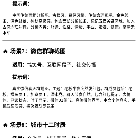
提示词：
中国传统面相分析图。古籍风、易经风格、传统命理视觉。金色线
条、深色背景、神秘高级感。包含面部分析线条，标记五官关键区域，加入
古风命理注释。分析内容：财运、性格、情绪、事业、婚姻、健康。高清无
水印
🔥 场景7：微信群聊截图
适用：
搞笑号、互联网段子、社交传播
提示词：
真实微信聊天群截图。主题：老板半夜突然发红包。群成员包括：老
板、摸鱼员工、加班员工、潜水党。聊天节奏自然。包含红包提示、表情
包、已读状态、时间显示、微信UI细节。高仿微信界面、中文字体真实、手
机截图质感、搞笑互联网氛围
🔥 场景8：城市十二时辰