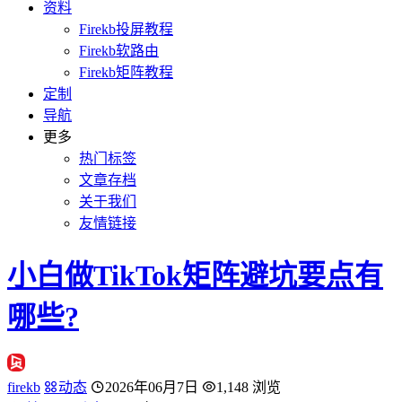
资料
Firekb投屏教程
Firekb软路由
Firekb矩阵教程
定制
导航
更多
热门标签
文章存档
关于我们
友情链接
小白做TikTok矩阵避坑要点有
哪些?
firekb
动态
2026年06月7日
1,148 浏览