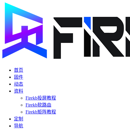
首页
固件
动态
资料
Firekb投屏教程
Firekb软路由
Firekb矩阵教程
定制
导航