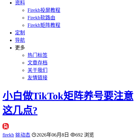
资料
Firekb投屏教程
Firekb软路由
Firekb矩阵教程
定制
导航
更多
热门标签
文章存档
关于我们
友情链接
小白做TikTok矩阵养号要注意
这几点?
firekb
动态
2026年06月8日
692 浏览