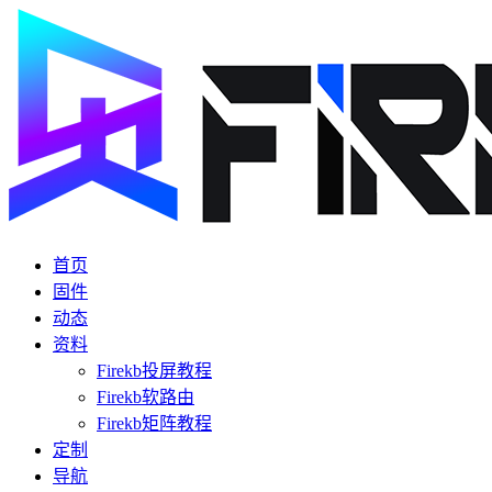
首页
固件
动态
资料
Firekb投屏教程
Firekb软路由
Firekb矩阵教程
定制
导航