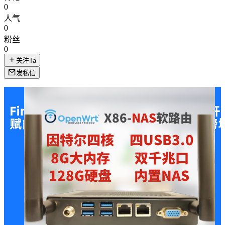
0
人气
0
粉丝
0
关注Ta
发私信