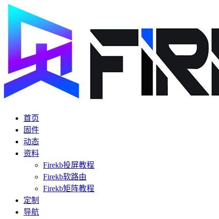
首页
固件
动态
资料
Firekb投屏教程
Firekb软路由
Firekb矩阵教程
定制
导航