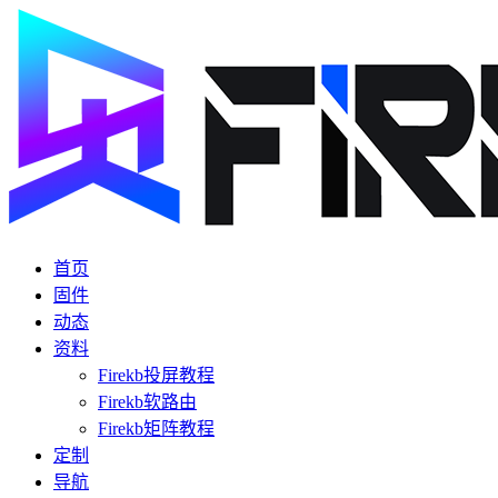
首页
固件
动态
资料
Firekb投屏教程
Firekb软路由
Firekb矩阵教程
定制
导航