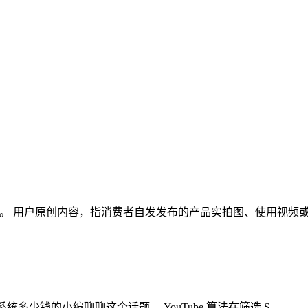
这个话题。 用户原创内容，指消费者自发发布的产品实拍图、使用视
k矩阵系统多少钱的小编聊聊这个话题。 YouTube 算法在筛选 S…