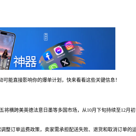
政策变动可能直接影响你的爆单计划，快来看看这些关键信息！
境电商宣布今年黑五将横跨美英德法意日墨等多国市场，从10月下旬持续
3日起调整订单运费政策，卖家需承担配送失败、退货和取消订单的运费，每