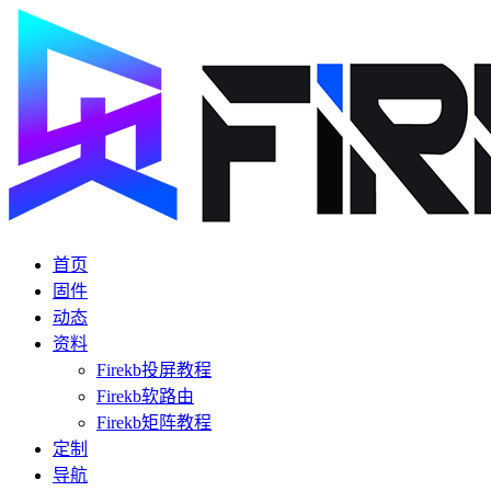
首页
固件
动态
资料
Firekb投屏教程
Firekb软路由
Firekb矩阵教程
定制
导航