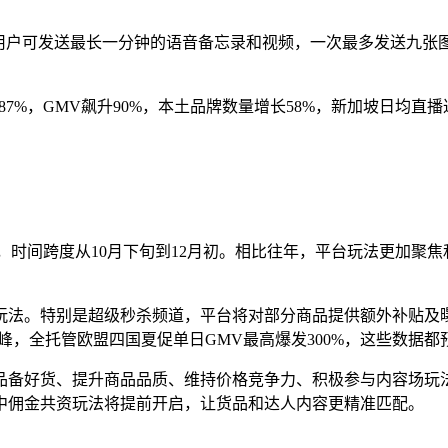
，用户可发送最长一分钟的语音备忘录和视频，一次最多发送九张图片
长87%，GMV飙升90%，本土品牌数量增长58%，新加坡日均直播达
八大市场，时间跨度从10月下旬到12月初。相比往年，平台玩法更
玩法。特别是超级秒杀频道，平台将对部分商品提供额外补贴及
峰，全托管欧盟四国夏促单日GMV最高爆发300%，这些数据
品备好货、提升商品品质、维持价格竞争力、积极参与内容场玩
中佣金共资玩法将提前开启，让货品和达人内容更精准匹配。