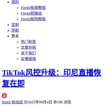
资料
Firekb投屏教程
Firekb软路由
Firekb矩阵教程
定制
导航
更多
热门标签
文章存档
关于我们
友情链接
TikTok风控升级：印尼直播恢
复在即
firekb
动态
2025年09月4日
196 浏览