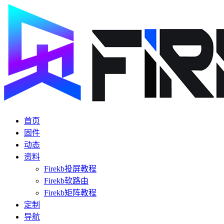
首页
固件
动态
资料
Firekb投屏教程
Firekb软路由
Firekb矩阵教程
定制
导航