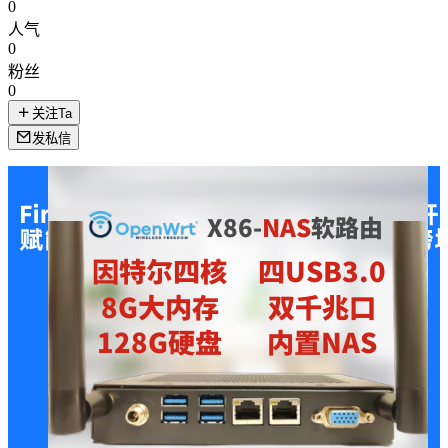
0
人气
0
粉丝
0
关注Ta
发私信