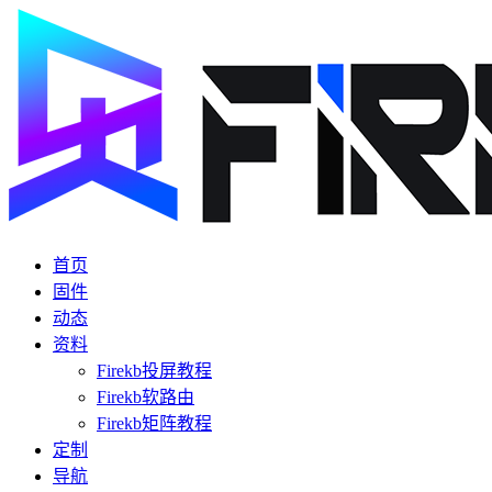
首页
固件
动态
资料
Firekb投屏教程
Firekb软路由
Firekb矩阵教程
定制
导航