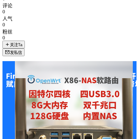
评论
0
人气
0
粉丝
0
关注Ta
发私信