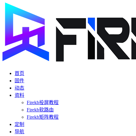
首页
固件
动态
资料
Firekb投屏教程
Firekb软路由
Firekb矩阵教程
定制
导航