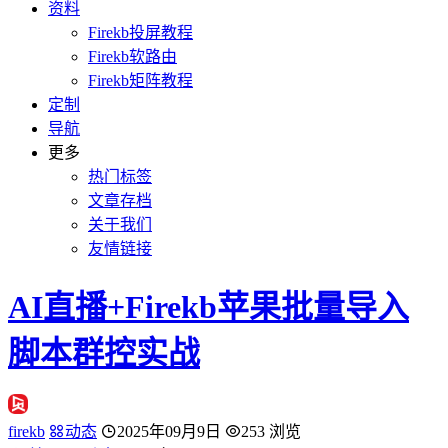
资料
Firekb投屏教程
Firekb软路由
Firekb矩阵教程
定制
导航
更多
热门标签
文章存档
关于我们
友情链接
AI直播+Firekb苹果批量导入
脚本群控实战
firekb
动态
2025年09月9日
253 浏览