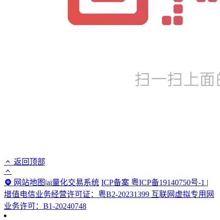
返回顶部
网站地图
|
ai量化交易系统
ICP备案 粤ICP备19140750号-1 |
增值电信业务经营许可证：粤B2-20231399 互联网虚拟专用网
业务许可：B1-20240748