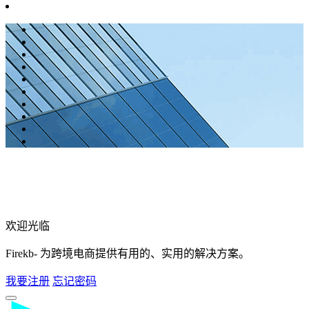
欢迎光临
Firekb- 为跨境电商提供有用的、实用的解决方案。
我要注册
忘记密码