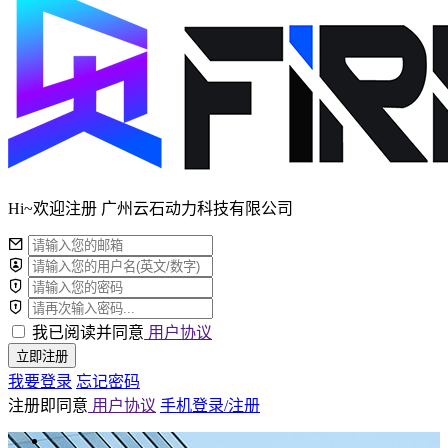
Hi~欢迎注册 广州云石动力科技有限公司
我已阅读并同意
用户协议
立即注册
我要登录
忘记密码
注册即同意
用户协议
手机登录/注册