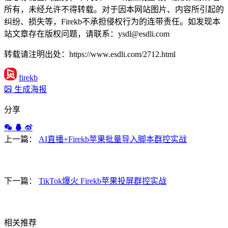
所有，未经允许不得转载。对于因本网站图片、内容所引起的
纠纷、损失等，Firekb不承担侵权行为的连带责任。如发现本
站文章存在版权问题，请联系：ysdl@esdli.com
转载请注明出处：https://www.esdli.com/2712.html
firekb
生成海报
分享
上一篇：
AI直播+Firekb苹果批量导入脚本群控实战
下一篇：
TikTok爆火 Firekb苹果投屏群控实战
相关推荐