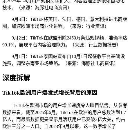
示2025年1-6月用户规模持续扩大，内容治理更多依赖自动化
技术。（来源：海豚社电商资讯）
9月3日：TikTok将英国、法国、德国、意大利拉进电商版
图，加速欧洲市场商业化进程。（来源：行业资讯）
9月2日：TikTok在欧盟删除2450万条违规视频，准确率达
99.1%，展现平台内容治理能力。（来源：行业数据报告）
9月1日：TikTok泰国站宣布自10月1日起征收平台基础设
施费，调整东南亚市场策略。（来源：海豚社电商资讯）
深度拆解
TikTok欧洲用户爆发式增长背后的原因
TikTok在欧洲市场的用户增长速度令人瞠目结舌。从参考
数据来看，截至2025年6月，TikTok在欧洲的用户总数达到1.7
亿人，而最新数据更是显示月活跃用户已突破2亿大关，约占
欧洲三分之一人口。自2023年9月以来，这一数字增长了