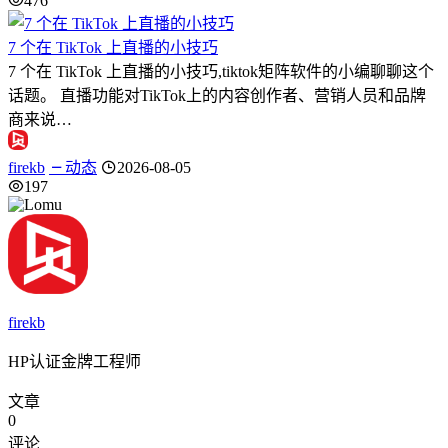
476
7 个在 TikTok 上直播的小技巧
7 个在 TikTok 上直播的小技巧,tiktok矩阵软件的小编聊聊这个
话题。 直播功能对TikTok上的内容创作者、营销人员和品牌
商来说…
firekb
动态
2026-08-05
197
firekb
HP认证金牌工程师
文章
0
评论