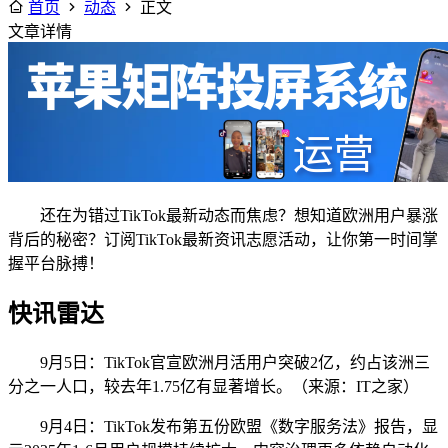
首页
动态
正文
文章详情
还在为错过TikTok最新动态而焦虑？想知道欧洲用户暴涨
背后的秘密？订阅TikTok最新资讯志愿活动，让你第一时间掌
握平台脉搏！
快讯雷达
9月5日：TikTok官宣欧洲月活用户突破2亿，约占该洲三
分之一人口，较去年1.75亿有显著增长。（来源：IT之家）
9月4日：TikTok发布第五份欧盟《数字服务法》报告，显