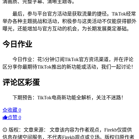
清画质、完整字幕、清晰主题等。
最后，参与平台官方活动是获取流量的捷径。TikTok经常
举办各种主题挑战和活动，积极参与这类活动不仅能获得额外
曝光，还能增加与官方互动的机会，为长期发展奠定基础。
今日作业
今日作业：花5分钟订阅TikTok官方资讯渠道，并在评论
区分享你最期待TikTok推出的新功能或活动，我们一起讨论！
评论区彩蛋
下期预告：TikTok电商新功能全解析，关注不迷路！
收藏
0
点赞
0
版权：文章来源： 文章该内容为作者观点，Firekb仅提供
信息存储空间服务，不代表Firekb观点或立场。版权归原作者