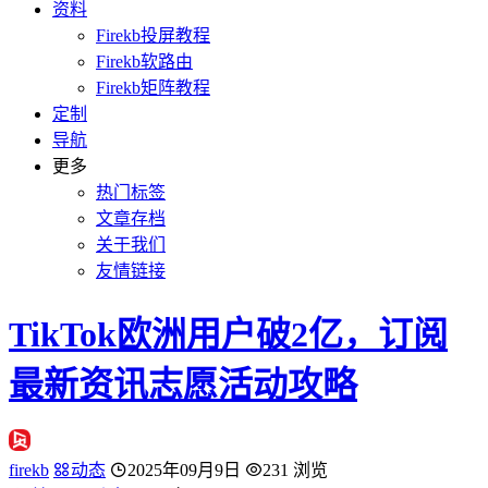
资料
Firekb投屏教程
Firekb软路由
Firekb矩阵教程
定制
导航
更多
热门标签
文章存档
关于我们
友情链接
TikTok欧洲用户破2亿，订阅
最新资讯志愿活动攻略
firekb
动态
2025年09月9日
231 浏览