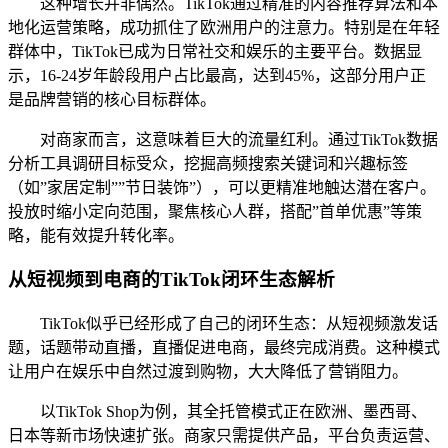
这种增长并非偶然。TikTok通过精准的内容推荐算法和本
地化运营策略，成功抓住了欧洲用户的注意力。特别是在年轻
群体中，TikTok已成为日常社交和娱乐的主要平台。数据显
示，16-24岁年龄段用户占比最高，达到45%，这部分用户正
是品牌营销的核心目标群体。
对商家而言，这意味着巨大的流量红利。通过TikTok数据
分析工具调研目标受众，挖掘高频搜索关键词和兴趣标签
（如”家居定制””节日装饰”），可以更精准地触达潜在客户。
投放时缩小定向范围，聚焦核心人群，搭配”首单优惠”等策
略，能有效提升转化率。
从短视频到电商的TikTok闭环生态解析
TikTok似乎已经形成了自己的闭环生态：从短视频激发话
题，话题带动直播，直播促进电商，最终完成消费。这种模式
让用户在娱乐中自然过渡到购物，大大降低了营销阻力。
以TikTok Shop为例，其全托管模式正在欧洲、墨西哥、
日本等新市场快速扩张。商家只需提供产品，平台负责运营、