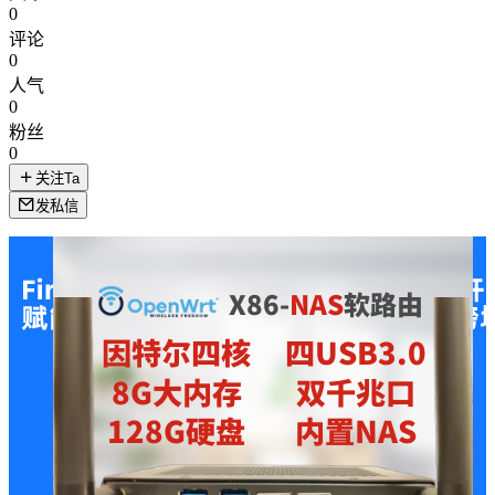
0
评论
0
人气
0
粉丝
0
关注Ta
发私信