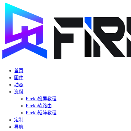
首页
固件
动态
资料
Firekb投屏教程
Firekb软路由
Firekb矩阵教程
定制
导航