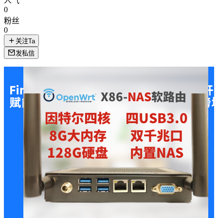
人气
0
粉丝
0
关注Ta
发私信