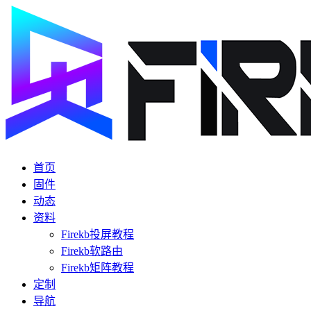
首页
固件
动态
资料
Firekb投屏教程
Firekb软路由
Firekb矩阵教程
定制
导航