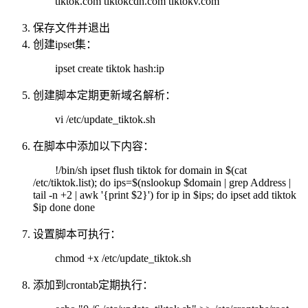
tiktok.com tiktokcdn.com tiktokv.com
保存文件并退出
创建ipset集：
ipset create tiktok hash:ip
创建脚本定期更新域名解析：
vi /etc/update_tiktok.sh
在脚本中添加以下内容：
!/bin/sh ipset flush tiktok for domain in $(cat
/etc/tiktok.list); do ips=$(nslookup $domain | grep Address |
tail -n +2 | awk '{print $2}') for ip in $ips; do ipset add tiktok
$ip done done
设置脚本可执行：
chmod +x /etc/update_tiktok.sh
添加到crontab定期执行：