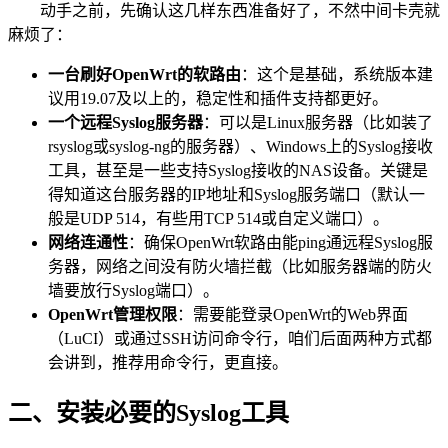
动手之前，先确认这几样东西准备好了，不然中间卡壳就
麻烦了：
一台刷好OpenWrt的软路由
：这个是基础，系统版本建
议用19.07及以上的，稳定性和插件支持都更好。
一个远程Syslog服务器
：可以是Linux服务器（比如装了
rsyslog或syslog-ng的服务器）、Windows上的Syslog接收
工具，甚至是一些支持Syslog接收的NAS设备。关键是
得知道这台服务器的IP地址和Syslog服务端口（默认一
般是UDP 514，有些用TCP 514或自定义端口）。
网络连通性
：确保OpenWrt软路由能ping通远程Syslog服
务器，网络之间没有防火墙拦截（比如服务器端的防火
墙要放行Syslog端口）。
OpenWrt管理权限
：需要能登录OpenWrt的Web界面
（LuCI）或通过SSH访问命令行，咱们后面两种方式都
会讲到，推荐用命令行，更直接。
二、安装必要的Syslog工具