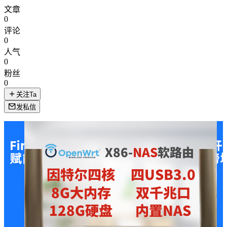
文章
0
评论
0
人气
0
粉丝
0
关注Ta
发私信