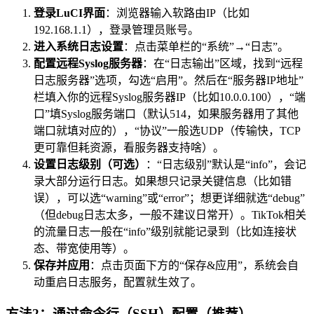
登录LuCI界面
：浏览器输入软路由IP（比如
192.168.1.1），登录管理员账号。
进入系统日志设置
：点击菜单栏的“系统”→“日志”。
配置远程Syslog服务器
：在“日志输出”区域，找到“远程
日志服务器”选项，勾选“启用”。然后在“服务器IP地址”
栏填入你的远程Syslog服务器IP（比如10.0.0.100），“端
口”填Syslog服务端口（默认514，如果服务器用了其他
端口就填对应的），“协议”一般选UDP（传输快，TCP
更可靠但耗资源，看服务器支持啥）。
设置日志级别（可选）
：“日志级别”默认是“info”，会记
录大部分运行日志。如果想只记录关键信息（比如错
误），可以选“warning”或“error”；想更详细就选“debug”
（但debug日志太多，一般不建议日常开）。TikTok相关
的流量日志一般在“info”级别就能记录到（比如连接状
态、带宽使用等）。
保存并应用
：点击页面下方的“保存&应用”，系统会自
动重启日志服务，配置就生效了。
方法2：通过命令行（SSH）配置（推荐）