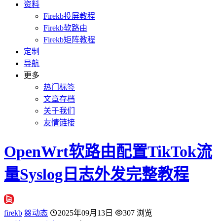
资料
Firekb投屏教程
Firekb软路由
Firekb矩阵教程
定制
导航
更多
热门标签
文章存档
关于我们
友情链接
OpenWrt软路由配置TikTok流
量Syslog日志外发完整教程
firekb
动态
2025年09月13日
307 浏览