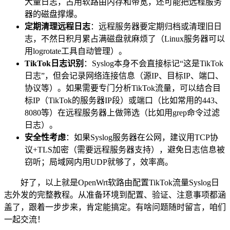
大量日志，占用软路由内存和带宽，还可能把远程服务
器的磁盘撑爆。
定期清理远程日志
：远程服务器要定期归档或清理旧日
志，不然日积月累占满磁盘就麻烦了（Linux服务器可以
用logrotate工具自动管理）。
TikTok日志识别
：Syslog本身不会直接标记“这是TikTok
日志”，但会记录网络连接信息（源IP、目标IP、端口、
协议等）。如果需要专门分析TikTok流量，可以结合目
标IP（TikTok的服务器IP段）或端口（比如常用的443、
8080等）在远程服务器上做筛选（比如用grep命令过滤
日志）。
安全性考虑
：如果Syslog服务器在公网，建议用TCP协
议+TLS加密（需要远程服务器支持），避免日志信息被
窃听；局域网内用UDP就够了，效率高。
好了，以上就是OpenWrt软路由配置TikTok流量Syslog日
志外发的完整教程。从准备环境到配置、验证、注意事项都涵
盖了，跟着一步步来，肯定能搞定。有啥问题随时留言，咱们
一起交流！