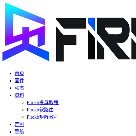
首页
固件
动态
资料
Firekb投屏教程
Firekb软路由
Firekb矩阵教程
定制
导航