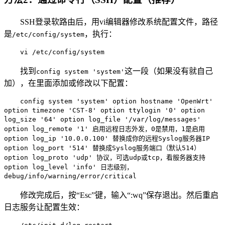
SSH登录软路由后，用vi编辑器修改系统配置文件，路径
是
，执行：
/etc/config/system
vi /etc/config/system
找到
这一段（如果没有就自己
config system 'system'
加），在里面添加或修改以下配置：
config system 'system' option hostname 'OpenWrt'
option timezone 'CST-8' option ttylogin '0' option
log_size '64' option log_file '/var/log/messages'
option log_remote '1' 启用远程日志外发，0是禁用，1是启用
option log_ip '10.0.0.100' 替换成你的远程Syslog服务器IP
option log_port '514' 替换成Syslog服务端口（默认514）
option log_proto 'udp' 协议，可选udp或tcp，看服务器支持
option log_level 'info' 日志级别，
debug/info/warning/error/critical
修改完成后，按“Esc”键，输入“:wq”保存退出。然后重启
日志服务让配置生效：