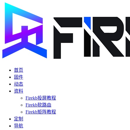
首页
固件
动态
资料
Firekb投屏教程
Firekb软路由
Firekb矩阵教程
定制
导航