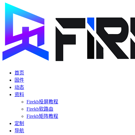
首页
固件
动态
资料
Firekb投屏教程
Firekb软路由
Firekb矩阵教程
定制
导航