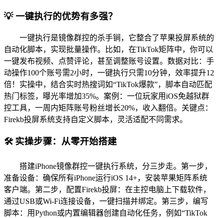
💡 一键执行的优势有多强？
一键执行是镜像群控的杀手锏，它整合了苹果投屏系统的
自动化脚本，实现批量操作。比如，在TikTok矩阵中，你可以
一键发布视频、点赞评论，甚至调整账号设置。数据对比：手
动操作100个账号需2小时，一键执行只需10分钟，效率提升12
倍！实操中，结合实时热搜词如“TikTok爆款”，脚本自动匹配
热门标签，曝光率增加35%。案例：一位玩家用iOS免越狱群
控工具，一周内矩阵账号粉丝增长20%，收入翻倍。关键点：
Firekb投屏系统支持自定义脚本，灵活适配不同需求。
🛠️ 实操步骤：从零开始搭建
搭建iPhone镜像群控一键执行系统，分三步走。第一步，
准备设备：确保所有iPhone运行iOS 14+，安装苹果矩阵系统
客户端。第二步，配置Firekb投屏：在主控电脑上下载软件，
通过USB或Wi-Fi连接设备，一键扫描并绑定。第三步，编写
脚本：用Python或内置编辑器创建自动化任务，例如“TikTok