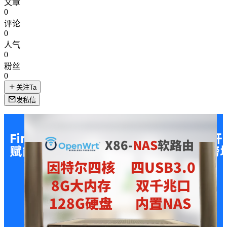
文章
0
评论
0
人气
0
粉丝
0
关注Ta
发私信