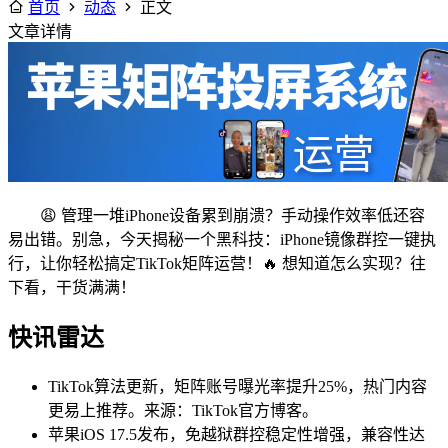
首页
动态
正文
文章详情
😩 管理一堆iPhone设备累到崩溃？手动操作效率低还容
易出错。别急，今天揭秘一个黑科技：iPhone镜像群控一键执
行，让你轻松搞定TikTok矩阵运营！🔥 想知道怎么实现？往
下看，干货满满！
快讯雷达
TikTok算法更新，矩阵账号曝光率提升25%，热门内容
更易上推荐。来源：TikTok官方博客。
苹果iOS 17.5发布，免越狱群控稳定性增强，兼容性达