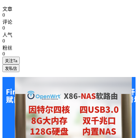
文章
0
评论
0
人气
0
粉丝
0
关注Ta
发私信