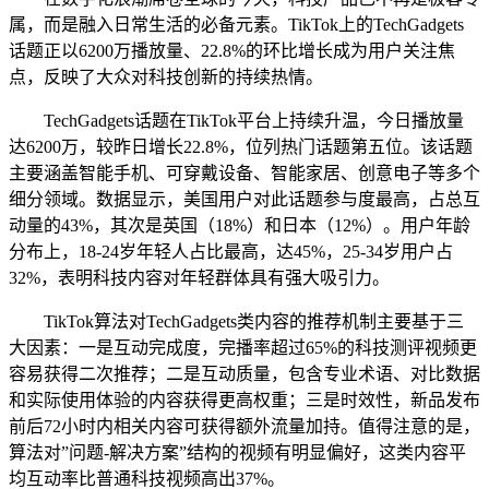
属，而是融入日常生活的必备元素。TikTok上的TechGadgets
话题正以6200万播放量、22.8%的环比增长成为用户关注焦
点，反映了大众对科技创新的持续热情。
TechGadgets话题在TikTok平台上持续升温，今日播放量
达6200万，较昨日增长22.8%，位列热门话题第五位。该话题
主要涵盖智能手机、可穿戴设备、智能家居、创意电子等多个
细分领域。数据显示，美国用户对此话题参与度最高，占总互
动量的43%，其次是英国（18%）和日本（12%）。用户年龄
分布上，18-24岁年轻人占比最高，达45%，25-34岁用户占
32%，表明科技内容对年轻群体具有强大吸引力。
TikTok算法对TechGadgets类内容的推荐机制主要基于三
大因素：一是互动完成度，完播率超过65%的科技测评视频更
容易获得二次推荐；二是互动质量，包含专业术语、对比数据
和实际使用体验的内容获得更高权重；三是时效性，新品发布
前后72小时内相关内容可获得额外流量加持。值得注意的是，
算法对”问题-解决方案”结构的视频有明显偏好，这类内容平
均互动率比普通科技视频高出37%。