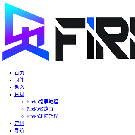
首页
固件
动态
资料
Firekb投屏教程
Firekb软路由
Firekb矩阵教程
定制
导航