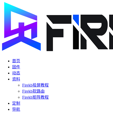
首页
固件
动态
资料
Firekb投屏教程
Firekb软路由
Firekb矩阵教程
定制
导航