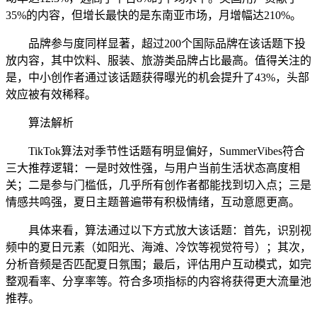
35%的内容，但增长最快的是东南亚市场，月增幅达210%。
品牌参与度同样显著，超过200个国际品牌在该话题下投
放内容，其中饮料、服装、旅游类品牌占比最高。值得关注的
是，中小创作者通过该话题获得曝光的机会提升了43%，头部
效应被有效稀释。
算法解析
TikTok算法对季节性话题有明显偏好，SummerVibes符合
三大推荐逻辑：一是时效性强，与用户当前生活状态高度相
关；二是参与门槛低，几乎所有创作者都能找到切入点；三是
情感共鸣强，夏日主题普遍带有积极情绪，互动意愿更高。
具体来看，算法通过以下方式放大该话题：首先，识别视
频中的夏日元素（如阳光、海滩、冷饮等视觉符号）；其次，
分析音频是否匹配夏日氛围；最后，评估用户互动模式，如完
整观看率、分享率等。符合多项指标的内容将获得更大流量池
推荐。