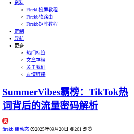
资料
Firekb投屏教程
Firekb软路由
Firekb矩阵教程
定制
导航
更多
热门标签
文章存档
关于我们
友情链接
SummerVibes霸榜：TikTok热
词背后的流量密码解析
firekb
动态
2025年09月20日
261 浏览