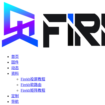
首页
固件
动态
资料
Firekb投屏教程
Firekb软路由
Firekb矩阵教程
定制
导航