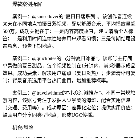
爆款案例拆解
案例一：@sunsetlover的”夏日日落系列”。该创作者连续
30天在不同地点拍摄日落视频，配以舒缓音乐，平均播放量超
500万。成功关键在于：一是内容高度垂直，建立清晰个人标
签；二是利用时间连续性培养用户观看习惯；三是每期结尾设
置悬念，预告下期地点。
案例二：@quickbites的”5分钟夏日冰品”。该账号主打简
单易做的夏日甜品，每个视频控制在1分钟内，前3秒展示成品
效果。成功要素：解决用户痛点（夏日炎热）；步骤清晰可复
制；背景音乐选用平台热门曲目，增加推荐概率。
案例三：@travelwithme的”小众海滩推荐”。不同于常规旅
游内容，该账号专注于发掘人少景美的海滩，配合实用信息
（交通、费用等）。成功原因：差异化定位；提供实用价值；
鼓励用户分享同类型地点，形成UGC传播。
机会/风险