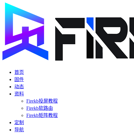
首页
固件
动态
资料
Firekb投屏教程
Firekb软路由
Firekb矩阵教程
定制
导航