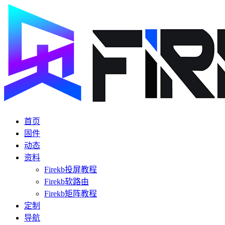
首页
固件
动态
资料
Firekb投屏教程
Firekb软路由
Firekb矩阵教程
定制
导航