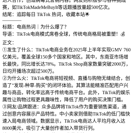
达人合作，创造病毒式营销内容。网友则积极参与各种挑战
赛，如TikTokMadeMeBuyIt等话题播放量超500亿次。
结尾：追踪每日 TikTok 热词，收藏本站🌟
————
标题：电商热词｜为什么爆了？
导语：TikTok电商模式席卷全球，传统电商格局被重塑！💰
正文：
①发生了什么：TikTok电商业务在2025年上半年实现GMV 760
亿美元，覆盖全球150多个国家和地区。其中，东南亚市场增
长最快，同比增长达78%。TikTok Shop商家数量突破2000万，
日均开播场次超过500万。
②为什么火：TikTok电商将短视频、直播与购物无缝结合，创
造了”发现-种草-购买”的闭环体验。其算法能精准匹配用户兴
趣与商品，转化率远高于传统电商平台。此外，TikTok的娱乐
属性让购物过程更具趣味性，降低了用户的购买决策门槛。
③网友/品牌跟进：众多品牌将TikTok作为重要销售渠道，通
过创意内容展示产品特性。中小卖家则借助TikTok的低门槛快
速入局电商领域。数据显示，TikTok电商达人平均月收入达
8000美元，吸引了大量创作者加入带货行列。