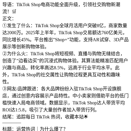
导语：TikTok Shop电商功能全面升级，引领社交购物新潮
流！🛒
正文：
①发生了什么：TikTok Shop全球月活用户突破8亿，商家数量
达2000万。2025年上半年，TikTok Shop交易额达760亿美元，
同比增长45%。平台推出”Shop+”功能，支持AR试穿、3D产品
展示等创新购物体验。
②为什么火：TikTok Shop将短视频、直播与购物无缝结合，
创造了”边看边买”的沉浸式购物体验。其算法能精准匹配用户
兴趣与商品，转化率高达8.5%，远高于行业平均水平。此
外，TikTok Shop的社交属性让购物过程更具互动性和趣味
性。
③网友/品牌跟进：各大品牌纷纷入驻TikTok Shop开设旗舰
店，通过创意内容展示产品特性。中小卖家则借助平台的低门
槛快速入局电商领域。数据显示，TikTok Shop达人带货平均
ROI达1:5.8，吸引了大量创作者加入带货行列。
结尾：追踪每日 TikTok 热词，收藏本站🌟
————
标题：运营热词｜为什么爆了？