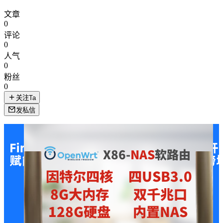
文章
0
评论
0
人气
0
粉丝
0
关注Ta
发私信