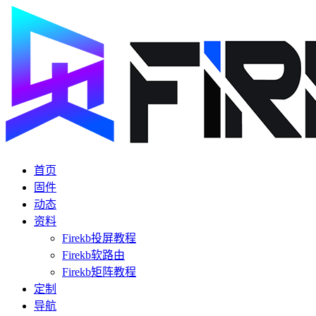
首页
固件
动态
资料
Firekb投屏教程
Firekb软路由
Firekb矩阵教程
定制
导航