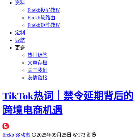
资料
Firekb投屏教程
Firekb软路由
Firekb矩阵教程
定制
导航
更多
热门标签
文章存档
关于我们
友情链接
TikTok热词｜禁令延期背后的
跨境电商机遇
firekb
动态
2025年09月25日
173 浏览