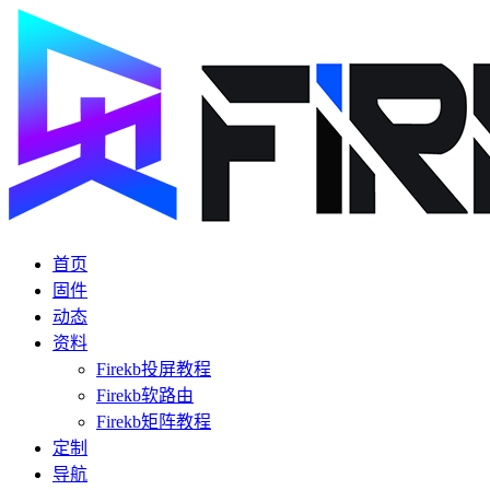
首页
固件
动态
资料
Firekb投屏教程
Firekb软路由
Firekb矩阵教程
定制
导航