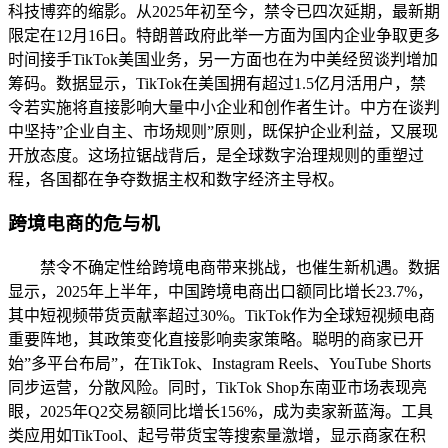
科技博弈的缩影。从2025年初至今，禁令已四次延期，最新期
限定在12月16日。特朗普政府此举一方面为国内企业争取更多
时间接手TikTok美国业务，另一方面也在为中美经贸谈判增加
筹码。数据显示，TikTok在美国拥有超过1.5亿月活用户，禁
令若实施将直接影响大量中小企业和创作者生计。中方在谈判
中坚持”企业自主、市场规则”原则，既保护企业利益，又展现
开放态度。这场拉锯战背后，是全球数字治理规则的重塑过
程，各国都在争夺数据主权和数字经济主导权。
跨境电商的危与机
禁令不确定性给跨境电商带来挑战，也催生新机遇。数据
显示，2025年上半年，中国跨境电商出口额同比增长23.7%，
其中短视频带货贡献率超过30%。TikTok作为全球短视频电商
重要阵地，其政策变化直接影响卖家策略。聪明的商家已开
始”多平台布局”，在TikTok、Instagram Reels、YouTube Shorts
同步运营，分散风险。同时，TikTok Shop东南亚市场表现亮
眼，2025年Q2交易额同比增长156%，成为卖家新蓝海。工具
类应用如TikTool、起号带货宝等搜索量激增，显示商家在积